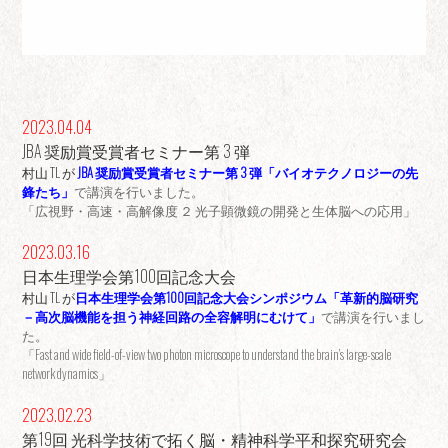
2023.04.04
JBA 奨励賞受賞者セミナー第 3 弾
村山 TL が
JBA 奨励賞受賞者セミナー第 3 弾「バイオテクノロジーの先
鋒たち」
で講演を行いました。
「広視野・高速・高解像度 ２ 光子顕微鏡の開発と生体脳への応用」
2023.03.16
日本生理学会第100回記念大会
村山 TL が
日本生理学会第100回記念大会シンポジウム「革新的脳研究
－高次脳機能を担う神経回路の全容解明にむけて」
で講演を行いまし
た。
「Fast and wide field-of-view two photon microscope to understand the brain’s large-scale
network dynamics」
2023.02.23
第19回 光科学技術で拓く脳・精神科学平和探究研究会