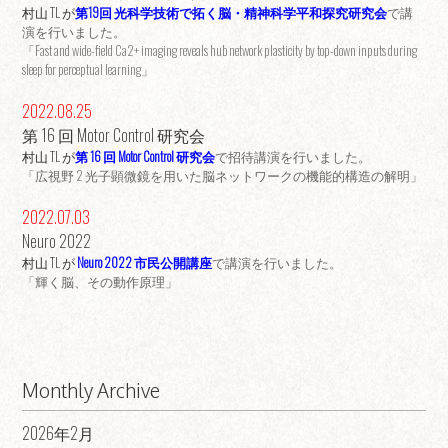
村山 TL が
第19回 光科学技術で拓く脳・精神科学平和探究研究会
で講
演を行いました。
「Fast and wide-field Ca2+ imaging reveals hub network plasticity by top-down inputs during
sleep for perceptual learning」
2022.08.25
第 16 回 Motor Control 研究会
村山 TL が
第 16 回 Motor Control 研究会
で招待講演を行いました。
「広視野 2 光子顕微鏡を用いた脳ネットワークの機能的構造の解明」
2022.07.03
Neuro 2022
村山 TL が
Neuro 2022 市民公開講座
で講演を行いました。
「輝く脳、その動作原理」
Monthly Archive
2026年2月