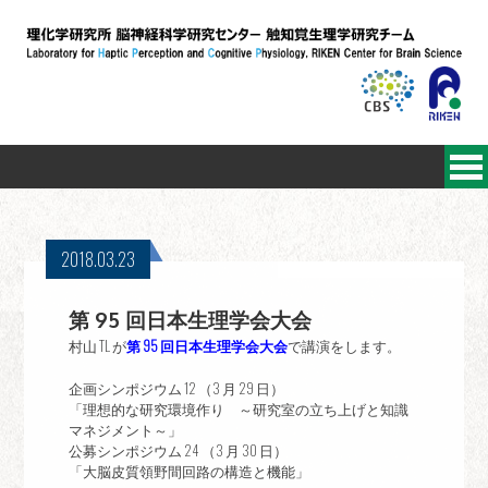
2018.03.23
第 95 回日本生理学会大会
村山 TL が
第 95 回日本生理学会大会
で講演をします。
企画シンポジウム 12 （3 月 29 日）
「理想的な研究環境作り ～研究室の立ち上げと知識
マネジメント～」
公募シンポジウム 24 （3 月 30 日）
「大脳皮質領野間回路の構造と機能」