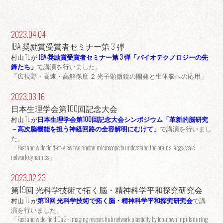
2023.04.04
JBA 奨励賞受賞者セミナー第 3 弾
村山 TL が
JBA 奨励賞受賞者セミナー第 3 弾「バイオテクノロジーの先
鋒たち」
で講演を行いました。
「広視野・高速・高解像度 ２ 光子顕微鏡の開発と生体脳への応用」
2023.03.16
日本生理学会第100回記念大会
村山 TL が
日本生理学会第100回記念大会シンポジウム「革新的脳研究
－高次脳機能を担う神経回路の全容解明にむけて」
で講演を行いまし
た。
「Fast and wide field-of-view two photon microscope to understand the brain’s large-scale
network dynamics」
2023.02.23
第19回 光科学技術で拓く脳・精神科学平和探究研究会
村山 TL が
第19回 光科学技術で拓く脳・精神科学平和探究研究会
で講
演を行いました。
「Fast and wide-field Ca2+ imaging reveals hub network plasticity by top-down inputs during