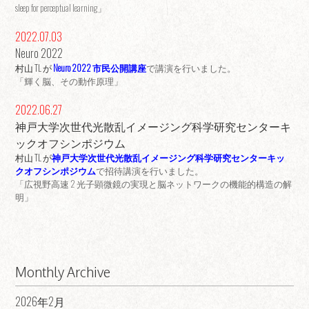
sleep for perceptual learning」
2022.07.03
Neuro 2022
村山 TL が
Neuro 2022 市民公開講座
で講演を行いました。
「輝く脳、その動作原理」
2022.06.27
神戸大学次世代光散乱イメージング科学研究センターキ
ックオフシンポジウム
村山 TL が
神戸大学次世代光散乱イメージング科学研究センターキッ
クオフシンポジウム
で招待講演を行いました。
「広視野高速 2 光子顕微鏡の実現と脳ネットワークの機能的構造の解
明」
Monthly Archive
2026年2月