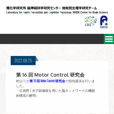
2022.08.25
第 16 回 Motor Control 研究会
村山 TL が
第 16 回 Motor Control 研究会
で招待講演を行いま
した。
「広視野 2 光子顕微鏡を用いた脳ネットワークの機能
的構造の解明」