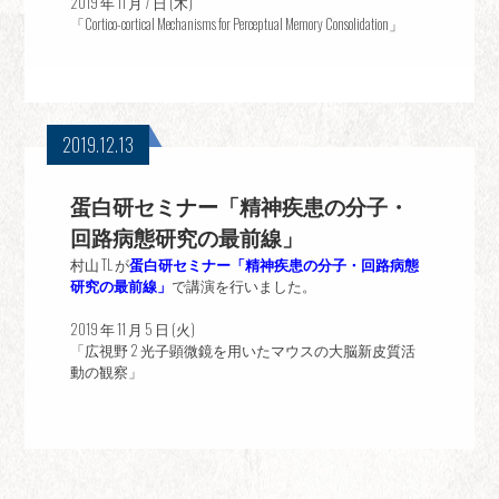
2019 年 11 月 7 日 (木)
「Cortico-cortical Mechanisms for Perceptual Memory Consolidation」
2019.12.13
蛋白研セミナー「精神疾患の分子・
回路病態研究の最前線」
村山 TL が
蛋白研セミナー「精神疾患の分子・回路病態
研究の最前線」
で講演を行いました。
2019 年 11 月 5 日 (火)
「広視野 2 光子顕微鏡を用いたマウスの大脳新皮質活
動の観察」