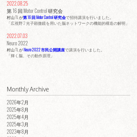
2022.08.25
第 16 回 Motor Control 研究会
村山 TL が
第 16 回 Motor Control 研究会
で招待講演を行いました。
「広視野 2 光子顕微鏡を用いた脳ネットワークの機能的構造の解明」
2022.07.03
Neuro 2022
村山 TL が
Neuro 2022 市民公開講座
で講演を行いました。
「輝く脳、その動作原理」
Monthly Archive
2026年2月
2025年8月
2025年4月
2025年3月
2023年8月