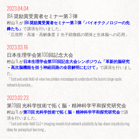
2023.04.04
JBA 奨励賞受賞者セミナー第 3 弾
村山 TL が
JBA 奨励賞受賞者セミナー第 3 弾「バイオテクノロジーの先
鋒たち」
で講演を行いました。
「広視野・高速・高解像度 ２ 光子顕微鏡の開発と生体脳への応用」
2023.03.16
日本生理学会第100回記念大会
村山 TL が
日本生理学会第100回記念大会シンポジウム「革新的脳研究
－高次脳機能を担う神経回路の全容解明にむけて」
で講演を行いまし
た。
「Fast and wide field-of-view two photon microscope to understand the brain’s large-scale
network dynamics」
2023.02.23
第19回 光科学技術で拓く脳・精神科学平和探究研究会
村山 TL が
第19回 光科学技術で拓く脳・精神科学平和探究研究会
で講
演を行いました。
「Fast and wide-field Ca2+ imaging reveals hub network plasticity by top-down inputs during
sleep for perceptual learning」