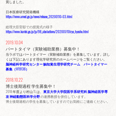
賞しました。
日本医療研究開発機構
https://www.amed.go.jp/news/release_20200110-03.html
総理大臣官邸での授賞式の様子
https://www.kantei.go.jp/jp/98_abe/actions/202001/10iryo_hyosho.html
2019.10.04
パートタイマ（実験補助業務）募集中！
当ラボではパートタイマー（実験補助業務）を募集しています。詳し
くは下記にあります理化学研究所のホームページをご覧ください。
脳神経科学研究センター 触知覚生理学研究チーム パートタイマー
募集（W19136）
2018.10.22
博士後期過程 学生募集中！
2018 年度より村山 TL は、
東京大学大学院医学系研究科
脳神経医学専
攻 神経動態医科学分野
の連携教授を併任しています。
博士後期過程の学生を募集していますのでお気軽にご連絡ください。