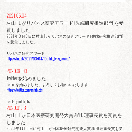
2021.05.04
村山 TL がリバネス研究アワード (先端研究推進部門)を受
賞しました
2021 年 3 月6 日に村山 TL がリバネス研究アワード (先端研究推進部門)
を受賞しました。
リバネス研究アワード
https://lne.st/2021/03/04/10thhic_lvns_award/
2020.08.03
Twitterを始めました
Twitter を始めました、よろしくお願いいたします。
https://twitter.com/mlab_cbs
Tweets by mlab_cbs
2020.01.13
村山 TL が日本医療研究開発大賞 AMED 理事長賞を受賞を
しました
2020 年 1 月10 日に村山 TL が日本医療研究開発大賞 AMED 理事長賞を受