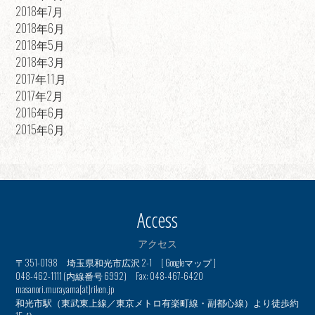
2018年7月
2018年6月
2018年5月
2018年3月
2017年11月
2017年2月
2016年6月
2015年6月
Access
アクセス
〒351-0198 埼玉県和光市広沢 2-1 [
Googleマップ
]
048-462-1111 (内線番号 6992) Fax: 048-467-6420
masanori.murayama[at]riken.jp
和光市駅（東武東上線／東京メトロ有楽町線・副都心線）より徒歩約