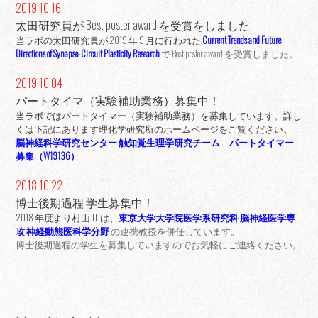
2019.10.16
太田研究員が Best poster award を受賞をしました
当ラボの太田研究員が 2019 年 9 月に行われた
Current Trends and Future
Directions of Synapse-Circuit Plasticity Research
で Best poster award を受賞しました。
2019.10.04
パートタイマ（実験補助業務）募集中！
当ラボではパートタイマー（実験補助業務）を募集しています。詳し
くは下記にあります理化学研究所のホームページをご覧ください。
脳神経科学研究センター 触知覚生理学研究チーム パートタイマー
募集（W19136）
2018.10.22
博士後期過程 学生募集中！
2018 年度より村山 TL は、
東京大学大学院医学系研究科
脳神経医学専
攻 神経動態医科学分野
の連携教授を併任しています。
博士後期過程の学生を募集していますのでお気軽にご連絡ください。