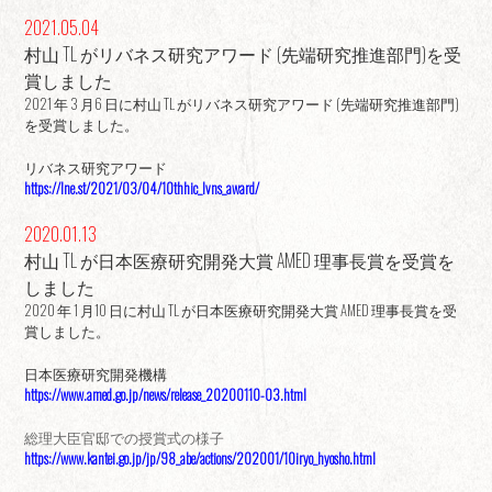
2021.05.04
村山 TL がリバネス研究アワード (先端研究推進部門)を受
賞しました
2021 年 3 月6 日に村山 TL がリバネス研究アワード (先端研究推進部門)
を受賞しました。
リバネス研究アワード
https://lne.st/2021/03/04/10thhic_lvns_award/
2020.01.13
村山 TL が日本医療研究開発大賞 AMED 理事長賞を受賞を
しました
2020 年 1 月10 日に村山 TL が日本医療研究開発大賞 AMED 理事長賞を受
賞しました。
日本医療研究開発機構
https://www.amed.go.jp/news/release_20200110-03.html
総理大臣官邸での授賞式の様子
https://www.kantei.go.jp/jp/98_abe/actions/202001/10iryo_hyosho.html